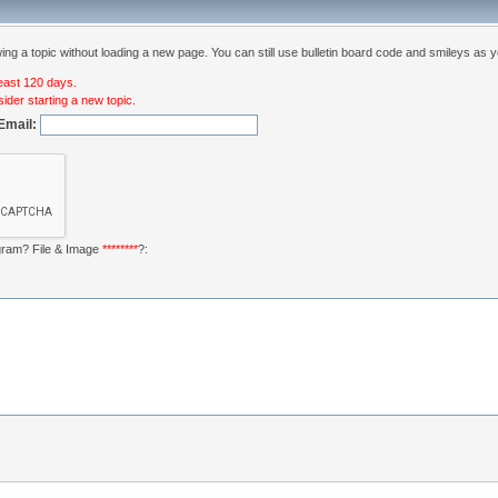
ng a topic without loading a new page. You can still use bulletin board code and smileys as y
least 120 days.
ider starting a new topic.
Email:
ogram? File & Image
********
?: