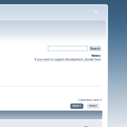
News:
If you want to support development, donate here
« previous
next »
REPLY
PRINT