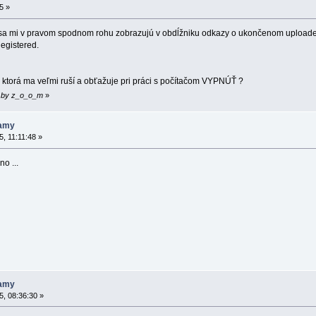
5 »
i sa mi v pravom spodnom rohu zobrazujú v obdĺžniku odkazy o ukončenom uploade a
egistered.
, ktorá ma veľmi ruší a obťažuje pri práci s počítačom VYPNÚŤ ?
53 by z_o_o_m
»
namy
, 11:11:48 »
o ...
namy
, 08:36:30 »