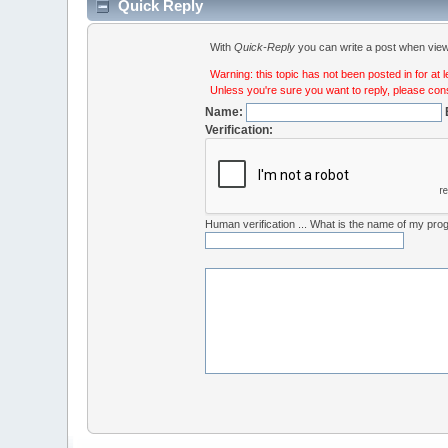
Quick Reply
With
Quick-Reply
you can write a post when viewi
Warning: this topic has not been posted in for at 
Unless you're sure you want to reply, please cons
Name:
Verification:
Human verification ... What is the name of my pr