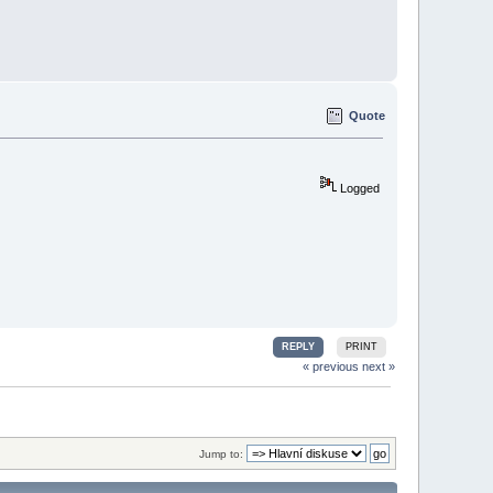
Quote
Logged
REPLY
PRINT
« previous
next »
Jump to: