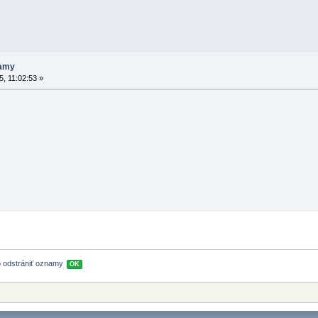
namy
, 11:02:53 »
 odstrániť oznamy 
OK