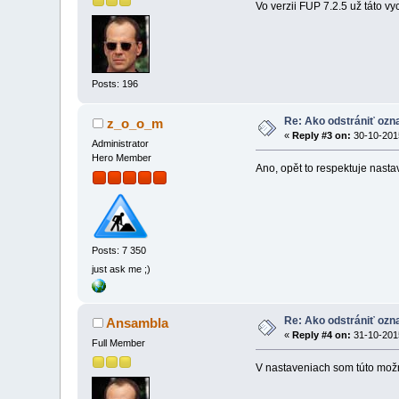
Vo verzii FUP 7.2.5 už táto v
Posts: 196
Re: Ako odstrániť oz
z_o_o_m
«
Reply #3 on:
30-10-2015
Administrator
Hero Member
Ano, opět to respektuje nasta
Posts: 7 350
just ask me ;)
Re: Ako odstrániť oz
Ansambla
«
Reply #4 on:
31-10-2015
Full Member
V nastaveniach som túto možno