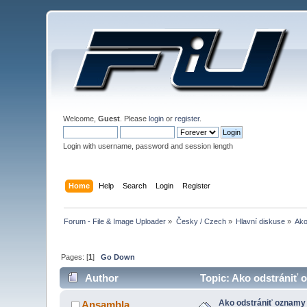
Welcome,
Guest
. Please
login
or
register
.
Login with username, password and session length
Home
Help
Search
Login
Register
Forum - File & Image Uploader
»
Česky / Czech
»
Hlavní diskuse
»
Ako
Pages: [
1
]
Go Down
Author
Topic: Ako odstrániť 
Ako odstrániť oznamy
Ansambla