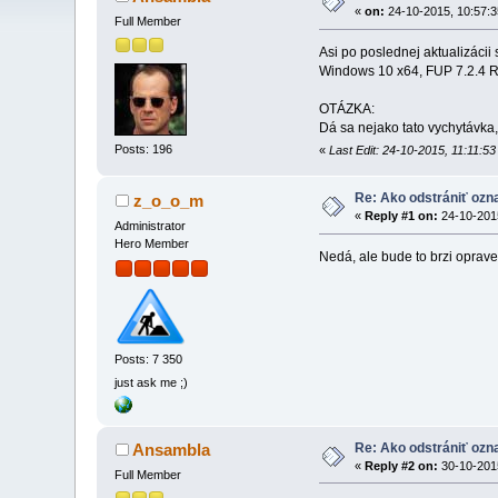
«
on:
24-10-2015, 10:57:3
Full Member
Asi po poslednej aktualizáci
Windows 10 x64, FUP 7.2.4 R
OTÁZKA:
Dá sa nejako tato vychytávka
Posts: 196
«
Last Edit: 24-10-2015, 11:11:
Re: Ako odstrániť oz
z_o_o_m
«
Reply #1 on:
24-10-2015
Administrator
Hero Member
Nedá, ale bude to brzi opraven
Posts: 7 350
just ask me ;)
Re: Ako odstrániť oz
Ansambla
«
Reply #2 on:
30-10-2015
Full Member