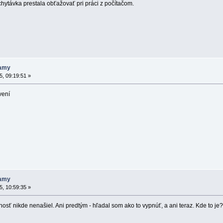
ychytávka prestala obťažovať pri práci z počítačom.
namy
, 09:19:51 »
vení
namy
, 10:59:35 »
sť nikde nenašiel. Ani predtým - hľadal som ako to vypnúť, a ani teraz. Kde to je?