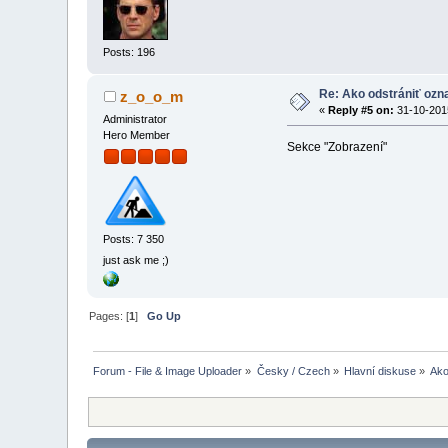
Posts: 196
Re: Ako odstrániť oz
z_o_o_m
«
Reply #5 on:
31-10-2015
Administrator
Hero Member
Sekce "Zobrazení"
Posts: 7 350
just ask me ;)
Pages: [
1
]
Go Up
Forum - File & Image Uploader
»
Česky / Czech
»
Hlavní diskuse
»
Ako