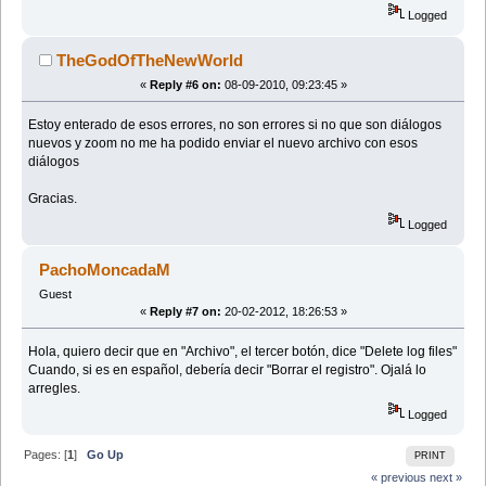
Logged
TheGodOfTheNewWorld
«
Reply #6 on:
08-09-2010, 09:23:45 »
Estoy enterado de esos errores, no son errores si no que son diálogos
nuevos y zoom no me ha podido enviar el nuevo archivo con esos
diálogos
Gracias.
Logged
PachoMoncadaM
Guest
«
Reply #7 on:
20-02-2012, 18:26:53 »
Hola, quiero decir que en "Archivo", el tercer botón, dice "Delete log files"
Cuando, si es en español, debería decir "Borrar el registro". Ojalá lo
arregles.
Logged
Pages: [
1
]
Go Up
PRINT
« previous
next »