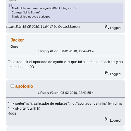
Traducir la ventana de ayuda (Black List, etc...)
Corregir "Link Sorter"
Traducir los nuevos dialogos
«
Last Edit: 19-05-2010, 14:04:47 by OscarSSama
»
Logged
Jacker
Guest
«
Reply #1 on:
30-01-2010, 12:49:43 »
Falta traducir el apartado de ayuda >_< que fui a leer lo de black list y no
entendi nada JO
Logged
apolonio
«
Reply #2 on:
08-02-2010, 22:42:55 »
"link sorter" is "clasificador de enlaces", not "acortador de links" (which is
"link sHorter", with h)
Rgds
Logged