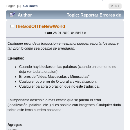
Pages: [
1
]
Go Down
PRINT
Author
Topic: Reportar Errores de
la Traducción (Read 110216 times)
TheGodOfTheNewWorld
«
on:
28-01-2010, 04:58:17 »
Cualquier error de la traducción en español pueden reportarlos aqui, y
tan pronto como sea posible se arreglaran.
Ejemplos:
Cuando hay blockes en las palabras (cuando un elemento no
deja ver toda la oracion).
Errores de "tildes, Mayusculas y Minusculas".
Cualquier otro error de Ortografia y visualización.
Cualquier palabra o oracion que no este traducida.
Es importante describir lo mas exacto que se pueda el error
(localización, palabra, etc..) si es posible con imagenes. Cualquier duda
sobre este tema pueden postearla.
----------------------
Agregar:
Quote