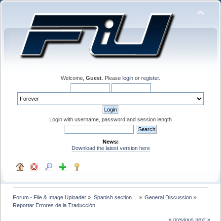
Welcome,
Guest
. Please
login
or
register
.
Login with username, password and session length
News:
Download the latest version here
Forum - File & Image Uploader
»
Spanish section ...
»
General Discussion
»
Reportar Errores de la Traducción 
« previous
next »