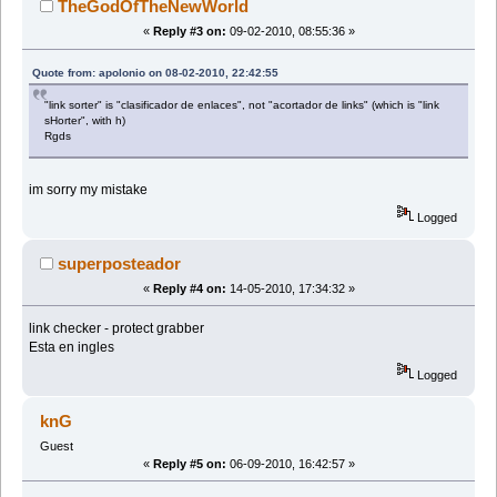
TheGodOfTheNewWorld
«
Reply #3 on:
09-02-2010, 08:55:36 »
Quote from: apolonio on 08-02-2010, 22:42:55
"link sorter" is "clasificador de enlaces", not "acortador de links" (which is "link
sHorter", with h)
Rgds
im sorry my mistake
Logged
superposteador
«
Reply #4 on:
14-05-2010, 17:34:32 »
link checker - protect grabber
Esta en ingles
Logged
knG
Guest
«
Reply #5 on:
06-09-2010, 16:42:57 »