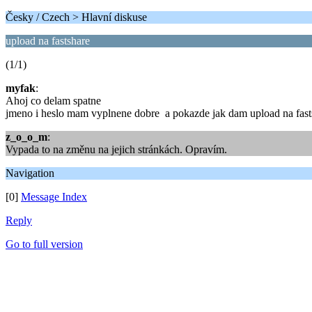
Česky / Czech > Hlavní diskuse
upload na fastshare
(1/1)
myfak
:
Ahoj co delam spatne
jmeno i heslo mam vyplnene dobre a pokazde jak dam upload na fastsh
z_o_o_m
:
Vypada to na změnu na jejich stránkách. Opravím.
Navigation
[0]
Message Index
Reply
Go to full version