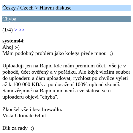
Česky / Czech > Hlavní diskuse
Chyba
(1/4)
>
>>
system44
:
Ahoj :-)
Mám podobný problém jako kolega přede mnou ;)
Uploaduji jen na Rapid kde mám premium účet. Vše je v
pohodě, účet ověřený a v pořádku. Ale když vložím soubor
do uploaderu a dám uploadovat, rychlost po chvilce vyleti
až k 100 000 KB/s a po dosažení 100% upload skončí.
Samozřejmně na Rapidu nic není a ve statusu se u
uploaderu objeví "chyba".
Zkoušel vše i bez firewallu.
Vista Ultimate 64bit.
Dík za rady ;)