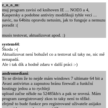
z_o_o_m
:
muj program zavisi od knihoven IE ... NOD3 a 4,
Kaspersky a podobne antiviry modifikuji tyhle veci ...
navic, na 64bitu opravdu netusim, jak to funguje a nemuzu
poradit :(
musis testovat, aktualizovat apod. :)
system44
:
Škoda :-(
Aktualizovat není bohužel co a testovat už taky ne, nic mě
nenapadá.
Ale i tak dík a hodně zdaru v další práci :-)
andromediani
:
To se divim že to nejde mám windows 7 ultimate 64 bit a
Avast antivirtus a zapnutou bránu firewall a funkční
hostingy jedou a to rychleji
upload začne někde na 52485kb/s a pak se srovná. Mám
program zaregistrovaný zkos to taky není to těžké.
zřejmě to bude funkce pro registrované uživatele asijako