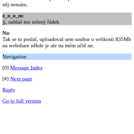
něj nemám.
z_o_o_m
:
jj, nahlaš ten zelený řádek
No
:
Tak se to poslal, uploadoval sem soubor o velikosti 835Mb
na webshare někde je ale na mém učtě ne.
Navigation
[0]
Message Index
[#]
Next page
Reply
Go to full version