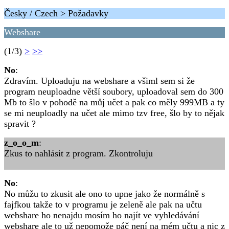
Česky / Czech > Požadavky
Webshare
(1/3)
>
>>
No
:
Zdravím. Uploaduju na webshare a všiml sem si že
program neuploadne větší soubory, uploadoval sem do 300
Mb to šlo v pohodě na můj učet a pak co měly 999MB a ty
se mi neuploadly na učet ale mimo tzv free, šlo by to nějak
spravit ?
z_o_o_m
:
Zkus to nahlásit z program. Zkontroluju
No
:
No můžu to zkusit ale ono to upne jako že normálně s
fajfkou takže to v programu je zeleně ale pak na učtu
webshare ho nenajdu mosím ho najít ve vyhledávání
webshare ale to už nepomože páč není na mém učtu a nic z