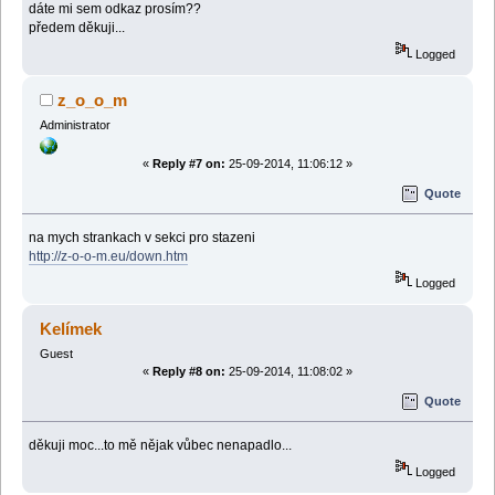
dáte mi sem odkaz prosím??
předem děkuji...
Logged
z_o_o_m
Administrator
«
Reply #7 on:
25-09-2014, 11:06:12 »
Quote
na mych strankach v sekci pro stazeni
http://z-o-o-m.eu/down.htm
Logged
Kelímek
Guest
«
Reply #8 on:
25-09-2014, 11:08:02 »
Quote
děkuji moc...to mě nějak vůbec nenapadlo...
Logged