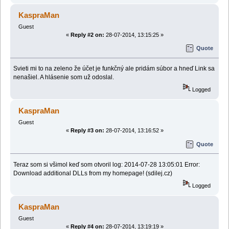
KaspraMan
Guest
«
Reply #2 on:
28-07-2014, 13:15:25 »
Quote
Svieti mi to na zeleno že účet je funkčný ale pridám súbor a hneď Link sa
nenašiel. A hlásenie som už odoslal.
Logged
KaspraMan
Guest
«
Reply #3 on:
28-07-2014, 13:16:52 »
Quote
Teraz som si všimol keď som otvoril log: 2014-07-28 13:05:01 Error:
Download additional DLLs from my homepage! (sdilej.cz)
Logged
KaspraMan
Guest
«
Reply #4 on:
28-07-2014, 13:19:19 »