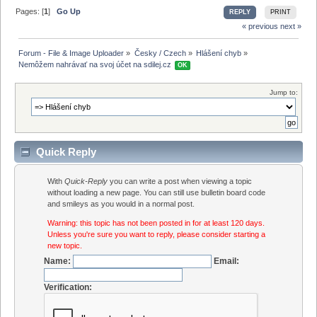
Pages: [
1
]
Go Up
REPLY
PRINT
« previous
next »
Forum - File & Image Uploader
»
Česky / Czech
»
Hlášení chyb
»
Nemôžem nahrávať na svoj účet na sdilej.cz 
OK
Jump to:
Quick Reply
With
Quick-Reply
you can write a post when viewing a topic
without loading a new page. You can still use bulletin board code
and smileys as you would in a normal post.
Warning: this topic has not been posted in for at least 120 days.
Unless you're sure you want to reply, please consider starting a
new topic.
Name:
Email:
Verification: