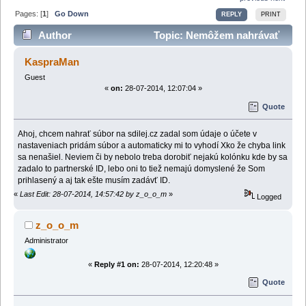
Pages: [
1
]
Go Down
REPLY
PRINT
Author
Topic: Nemôžem nahrávať
na svoj účet na sdilej.cz (Read 25979 times)
KaspraMan
Guest
«
on:
28-07-2014, 12:07:04 »
Quote
Ahoj, chcem nahrať súbor na sdilej.cz zadal som údaje o účete v
nastaveniach pridám súbor a automaticky mi to vyhodí Xko že chyba link
sa nenašiel. Neviem či by nebolo treba dorobiť nejakú kolónku kde by sa
zadalo to partnerské ID, lebo oni to tiež nemajú domyslené že Som
prihlasený a aj tak ešte musím zadávť ID.
«
Last Edit: 28-07-2014, 14:57:42 by z_o_o_m
»
Logged
z_o_o_m
Administrator
«
Reply #1 on:
28-07-2014, 12:20:48 »
Quote