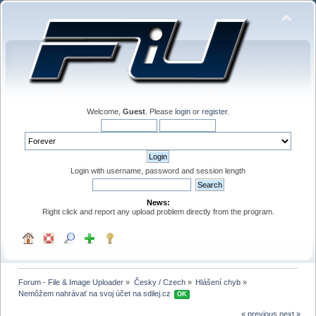
Welcome,
Guest
. Please
login
or
register
.
Login with username, password and session length
News:
Right click and report any upload problem directly from the program.
Forum - File & Image Uploader
»
Česky / Czech
»
Hlášení chyb
»
Nemôžem nahrávať na svoj účet na sdilej.cz 
OK
« previous
next »