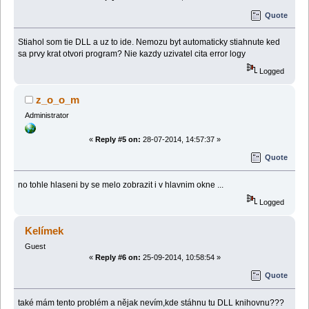
Quote
Stiahol som tie DLL a uz to ide. Nemozu byt automaticky stiahnute ked
sa prvy krat otvori program? Nie kazdy uzivatel cita error logy
Logged
z_o_o_m
Administrator
«
Reply #5 on:
28-07-2014, 14:57:37 »
Quote
no tohle hlaseni by se melo zobrazit i v hlavnim okne ...
Logged
Kelímek
Guest
«
Reply #6 on:
25-09-2014, 10:58:54 »
Quote
také mám tento problém a nějak nevím,kde stáhnu tu DLL knihovnu???