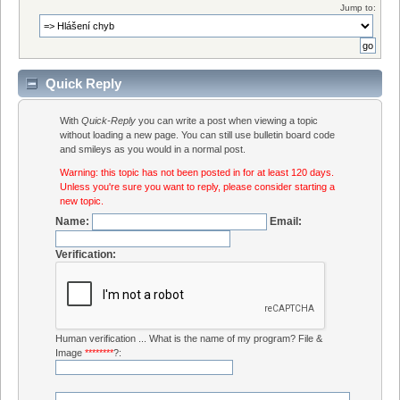
Jump to:
Quick Reply
With
Quick-Reply
you can write a post when viewing a topic
without loading a new page. You can still use bulletin board code
and smileys as you would in a normal post.
Warning: this topic has not been posted in for at least 120 days.
Unless you're sure you want to reply, please consider starting a
new topic.
Name:
Email:
Verification:
Human verification ... What is the name of my program? File &
Image
********
?: