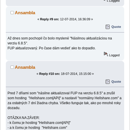
Logged
Ansambla
«
Reply #9 on:
12-07-2014, 16:36:09 »
Quote
Až dnes som pochopil čo bolo myslené "Násilnou aktualizáciou na
verziu 6.8.5".
FUP aktualizovaný. Po čase dám vedieť ako to dopadlo.
Logged
Ansambla
«
Reply #10 on:
18-07-2014, 15:15:00 »
Quote
Pred 7 dňami som "násilne aktualizoval FUP na verziu 6.8.5" a zrušil
som hosting "Hellshare.com[APi]" a nastavil "normálny Hellshare.com" a
za ostatných 7 dní žiadna chyba. Všetko funguje tak, ako po mnohé roky
dozadu.
OTÁZKA NA ZÁVER:
- k čomu je hosting "Hellshare.com[APi]"
- a k čomu je hosting "Hellshare.com"