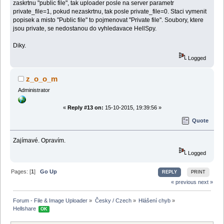
zaskrtnu "public file", tak uploader posle na server parametr
private_file=1, pokud nezaskrtnu, tak posle private_file=0. Staci vymenit
popisek a misto "Public file" to pojmenovat "Private file". Soubory, ktere
jsou private, se nedostanou do vyhledavace HellSpy.
Diky.
Logged
z_o_o_m
Administrator
«
Reply #13 on:
15-10-2015, 19:39:56 »
Quote
Zajímavé. Opravím.
Logged
Pages: [
1
]
Go Up
REPLY
PRINT
« previous
next »
Forum - File & Image Uploader
»
Česky / Czech
»
Hlášení chyb
»
Hellshare 
OK