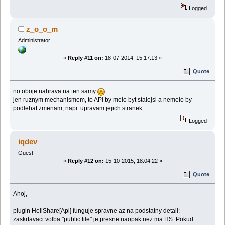
Logged
z_o_o_m
Administrator
«
Reply #11 on:
18-07-2014, 15:17:13 »
Quote
no oboje nahrava na ten samy
jen ruznym mechanismem, to APi by melo byt stalejsi a nemelo by
podlehat zmenam, napr. upravam jejich stranek ...
Logged
iqdev
Guest
«
Reply #12 on:
15-10-2015, 18:04:22 »
Quote
Ahoj,
plugin HellShare[Api] funguje spravne az na podstatny detail:
zaskrtavaci volba "public file" je presne naopak nez ma HS. Pokud