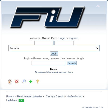
Welcome,
Guest
. Please
login
or
register
.
Login with username, password and session length
News:
Download the latest version here
Forum - File & Image Uploader
»
Česky / Czech
»
Hlášení chyb
»
Hellshare 
OK
« previous
next »