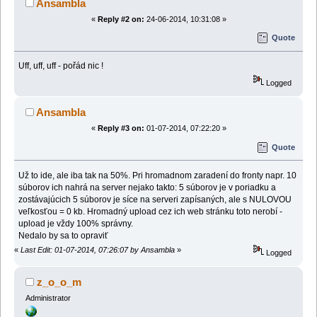
Ansambla
«
Reply #2 on:
24-06-2014, 10:31:08 »
Quote
Uff, uff, uff - pořád nic !
Logged
Ansambla
«
Reply #3 on:
01-07-2014, 07:22:20 »
Quote
Už to ide, ale iba tak na 50%. Pri hromadnom zaradení do fronty napr. 10
súborov ich nahrá na server nejako takto: 5 súborov je v poriadku a
zostávajúcich 5 súborov je síce na serveri zapísaných, ale s NULOVOU
veľkosťou = 0 kb. Hromadný upload cez ich web stránku toto nerobí -
upload je vždy 100% správny.
Nedalo by sa to opraviť
«
Last Edit: 01-07-2014, 07:26:07 by Ansambla
»
Logged
z_o_o_m
Administrator