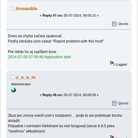
Ansambla
«
Reply #7 on:
05-07-2014, 09:00:15 »
Quote
Dnes sa chyba začala opakovať.
Podľa obrázka som zaslal "Report problem with this host"
Pre istotu ho aj vypíšem tuna:
2014-07-05 07:56:46 Application start
Logged
z_o_o_m
Administrator
«
Reply #8 on:
05-07-2014, 09:08:09 »
Quote
Zkus jen znova overit ucet v nastaveni ... jeste to asi potrebuje trochu
doladit.
Pripadne i normalni Hellshare by mel fungovat (verze 6.8.5 pres
"nasilnou" aktualizaci)