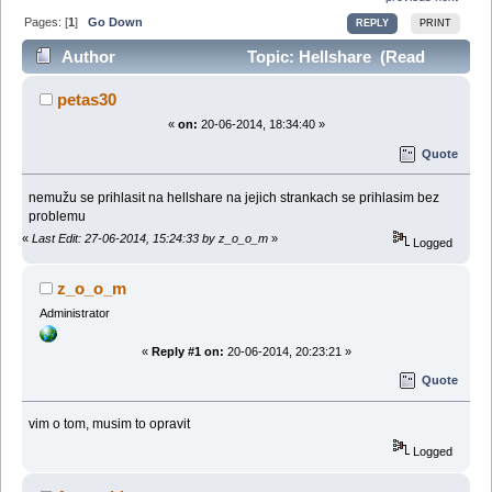
Pages: [
1
]
Go Down
REPLY
PRINT
Author
Topic: Hellshare (Read
42692 times)
petas30
«
on:
20-06-2014, 18:34:40 »
Quote
nemužu se prihlasit na hellshare na jejich strankach se prihlasim bez
problemu
«
Last Edit: 27-06-2014, 15:24:33 by z_o_o_m
»
Logged
z_o_o_m
Administrator
«
Reply #1 on:
20-06-2014, 20:23:21 »
Quote
vim o tom, musim to opravit
Logged