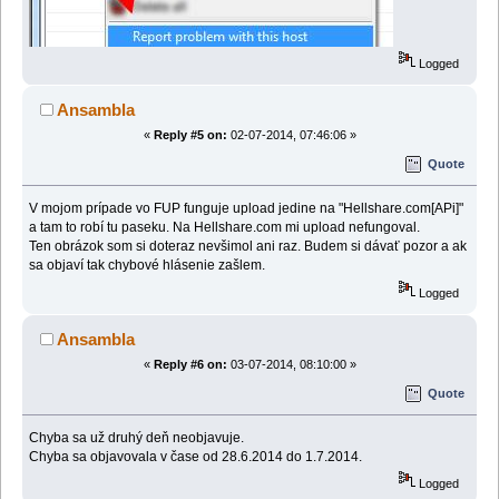
Logged
Ansambla
«
Reply #5 on:
02-07-2014, 07:46:06 »
Quote
V mojom prípade vo FUP funguje upload jedine na "Hellshare.com[APi]"
a tam to robí tu paseku. Na Hellshare.com mi upload nefungoval.
Ten obrázok som si doteraz nevšimol ani raz. Budem si dávať pozor a ak
sa objaví tak chybové hlásenie zašlem.
Logged
Ansambla
«
Reply #6 on:
03-07-2014, 08:10:00 »
Quote
Chyba sa už druhý deň neobjavuje.
Chyba sa objavovala v čase od 28.6.2014 do 1.7.2014.
Logged