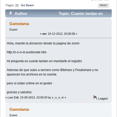
Pages: [
1
]
Go Down
PRINT
Author
Topic: Cuanto tardan en
mandar el registro (Read 169303 times)
Gamolama
Guest
«
on:
19-12-2012, 20:06:58 »
Hola, mande la donacion desde la pagina de zoom
http://z-o-o-m.eu/donate.htm
mi pregunta es cuanto tardan en mandarte el registro
Ademas de que subo a servers como Bitshare y Freakshare y no
aparecen los archivos en la cuenta
pero si estan online en el gestor
gracias y saludos
«
Last Edit: 15-09-2013, 10:09:29 by z_o_o_m
»
Logged
Gamolama
Guest