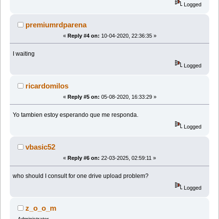
Logged
premiumrdparena
«
Reply #4 on:
10-04-2020, 22:36:35 »
I waiting
Logged
ricardomilos
«
Reply #5 on:
05-08-2020, 16:33:29 »
Yo tambien estoy esperando que me responda.
Logged
vbasic52
«
Reply #6 on:
22-03-2025, 02:59:11 »
who should I consult for one drive upload problem?
Logged
z_o_o_m