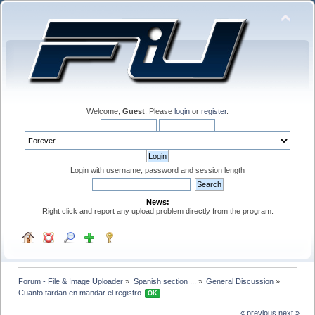
Welcome,
Guest
. Please
login
or
register
.
Login with username, password and session length
News:
Right click and report any upload problem directly from the program.
Forum - File & Image Uploader
»
Spanish section ...
»
General Discussion
»
Cuanto tardan en mandar el registro 
OK
« previous
next »