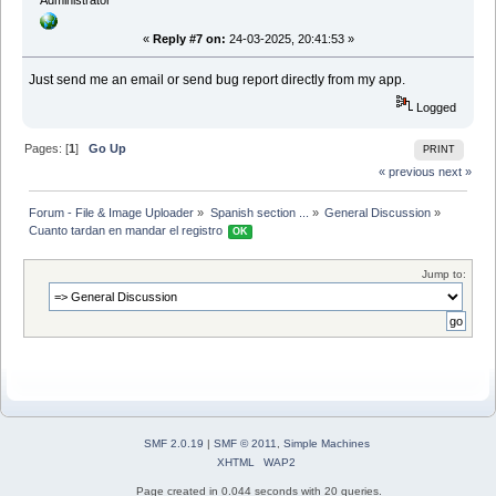
Administrator
«
Reply #7 on:
24-03-2025, 20:41:53 »
Just send me an email or send bug report directly from my app.
Logged
Pages: [
1
]
Go Up
PRINT
« previous
next »
Forum - File & Image Uploader
»
Spanish section ...
»
General Discussion
»
Cuanto tardan en mandar el registro 
OK
Jump to:
SMF 2.0.19
|
SMF © 2011
,
Simple Machines
XHTML
WAP2
Page created in 0.044 seconds with 20 queries.