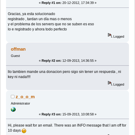
«
Reply #1 on:
20-12-2012, 17:34:39 »
Gracias, ya esta solucionado
registrado , tardan un día mas o menos
y el problema de los servers que no se suben es eso
lo e registrado y ahora todo perfecto
Logged
offman
Guest
«
Reply #2 on:
12-09-2013, 14:36:55 »
llo tambien mande una donacion pero sigo sin tener un respuesta , ni
key ni nada!!!!
Logged
z_o_o_m
Administrator
«
Reply #3 on:
15-09-2013, 10:08:58 »
Hi, please wait for an email. There was an INFO message that I am off for
10 days