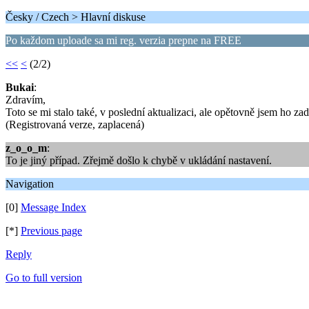
Česky / Czech > Hlavní diskuse
Po každom uploade sa mi reg. verzia prepne na FREE
<<
<
(2/2)
Bukai
:
Zdravím,
Toto se mi stalo také, v poslední aktualizaci, ale opětovně jsem ho zad
(Registrovaná verze, zaplacená)
z_o_o_m
:
To je jiný případ. Zřejmě došlo k chybě v ukládání nastavení.
Navigation
[0]
Message Index
[*]
Previous page
Reply
Go to full version