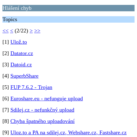
Hlášení chyb
Topics
<<
<
(2/22)
>
>>
[1]
Ulož.to
[2]
Datator.cz
[3]
Datoid.cz
[4]
SuperbShare
[5]
FUP 7.6.2 - Trojan
[6]
Euroshare.eu - nefunguje upload
[7]
Sdilej.cz - nefunkčný upload
[8]
Chyba špatného uploadování
[9]
Uloz.to a PA na sdilej.cz, Webshare.cz, Fastshare.cz